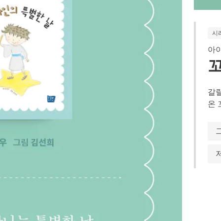
시
아이
꼬
갈릴
온 