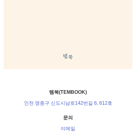
템북(TEMBOOK)
인천 영종구 신도시남로142번길 6, 612호
문의
이메일