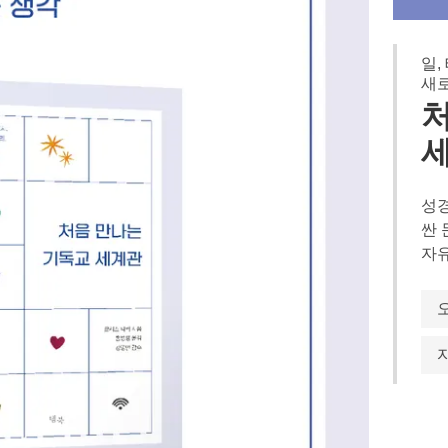
일,
새
성경
싼 
자유