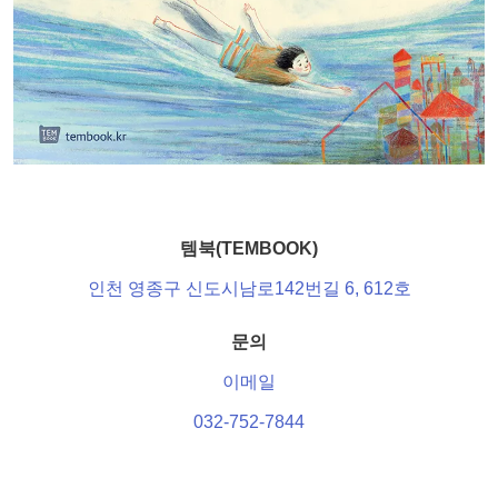
템북(TEMBOOK)
인천 영종구 신도시남로142번길 6, 612호
문의
이메일
032-752-7844